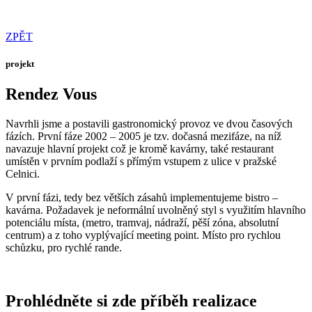
ZPĚT
projekt
Rendez Vous
Navrhli jsme a postavili gastronomický provoz ve dvou časových
fázích. První fáze 2002 – 2005 je tzv. dočasná mezifáze, na níž
navazuje hlavní projekt což je kromě kavárny, také restaurant
umístěn v prvním podlaží s přímým vstupem z ulice v pražské
Celnici.
V první fázi, tedy bez větších zásahů implementujeme bistro –
kavárna. Požadavek je neformální uvolněný styl s využitím hlavního
potenciálu místa, (metro, tramvaj, nádraží, pěší zóna, absolutní
centrum) a z toho vyplývající meeting point. Místo pro rychlou
schůzku, pro rychlé rande.
Prohlédněte si zde příběh realizace