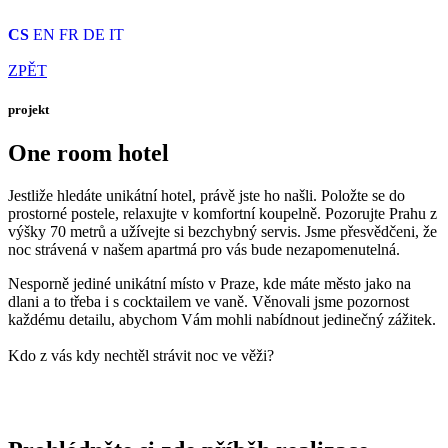
CS
EN
FR
DE
IT
ZPĚT
projekt
One room hotel
Jestliže hledáte unikátní hotel, právě jste ho našli. Položte se do
prostorné postele, relaxujte v komfortní koupelně. Pozorujte Prahu z
výšky 70 metrů a užívejte si bezchybný servis. Jsme přesvědčeni, že
noc strávená v našem apartmá pro vás bude nezapomenutelná.
Nesporně jediné unikátní místo v Praze, kde máte město jako na
dlani a to třeba i s cocktailem ve vaně. Věnovali jsme pozornost
každému detailu, abychom Vám mohli nabídnout jedinečný zážitek.
Kdo z vás kdy nechtěl strávit noc ve věži?